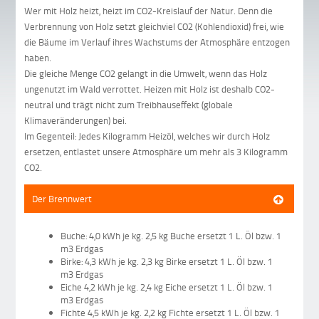
Wer mit Holz heizt, heizt im CO2-Kreislauf der Natur. Denn die
Verbrennung von Holz setzt gleichviel CO2 (Kohlendioxid) frei, wie
die Bäume im Verlauf ihres Wachstums der Atmosphäre entzogen
haben.
Die gleiche Menge CO2 gelangt in die Umwelt, wenn das Holz
ungenutzt im Wald verrottet. Heizen mit Holz ist deshalb CO2-
neutral und trägt nicht zum Treibhauseffekt (globale
Klimaveränderungen) bei.
Im Gegenteil: Jedes Kilogramm Heizöl, welches wir durch Holz
ersetzen, entlastet unsere Atmosphäre um mehr als 3 Kilogramm
CO2.
Der Brennwert
Buche: 4,0 kWh je kg. 2,5 kg Buche ersetzt 1 L. Öl bzw. 1
m3 Erdgas
Birke: 4,3 kWh je kg. 2,3 kg Birke ersetzt 1 L. Öl bzw. 1
m3 Erdgas
Eiche 4,2 kWh je kg. 2,4 kg Eiche ersetzt 1 L. Öl bzw. 1
m3 Erdgas
Fichte 4,5 kWh je kg. 2,2 kg Fichte ersetzt 1 L. Öl bzw. 1