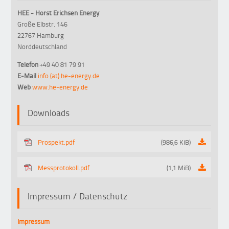
HEE - Horst Erichsen Energy
Große Elbstr. 146
22767 Hamburg
Norddeutschland
Telefon
+49 40 81 79 91
E-Mail
info (at) he-energy.de
Web
www.he-energy.de
Downloads
Prospekt.pdf
(986,6 KiB)
Messprotokoll.pdf
(1,1 MiB)
Impressum / Datenschutz
Impressum