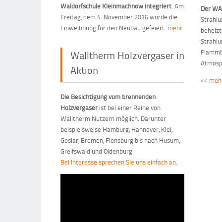
Waldorfschule Kleinmachnow integriert
. Am
Der WA
Freitag, dem 4. November 2016 wurde die
Strahlu
Einweihnung für den Neubau gefeiert.
mehr
beheiz
Strahlu
Flammbi
Walltherm Holzvergaser in
Atmosp
Aktion
<< mehr
Die Besichtigung vom brennenden
Holzvergaser
ist bei einer Reihe von
Walltherm Nutzern möglich. Darunter
beispielsweise Hamburg, Hannover, Kiel,
Goslar, Bremen, Flensburg bis nach Husum,
Greifswald und Oldenburg.
Bei Interesse sprechen Sie uns einfach an.