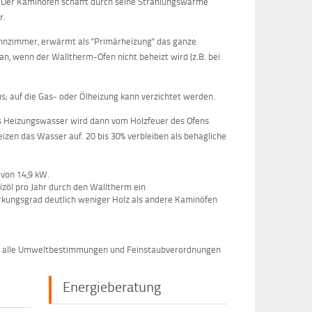
? Der Kaminofen schafft durch seine Strahlungswärme
r.
hnzimmer, erwärmt als "Primärheizung" das ganze
n, wenn der Walltherm-Ofen nicht beheizt wird (z.B. bei
; auf die Gas- oder Ölheizung kann verzichtet werden.
s Heizungswasser wird dann vom Holzfeuer des Ofens
izen das Wasser auf. 20 bis 30% verbleiben als behagliche
 von 14,9 kW.
izöl pro Jahr durch den Walltherm ein
irkungsgrad deutlich weniger Holz als andere Kaminöfen
mer alle Umweltbestimmungen und Feinstaubverordnungen
Energieberatung