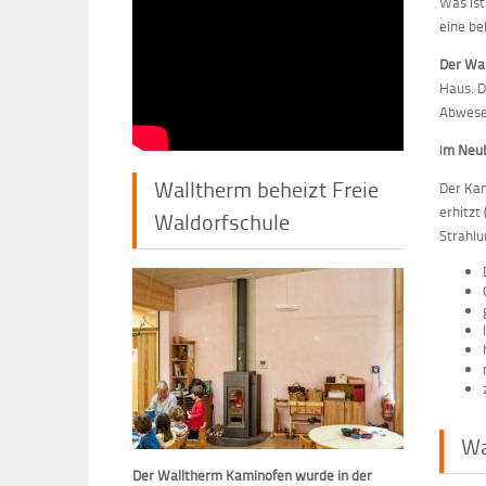
Was ist
eine be
Der Wal
Haus. D
Abwesen
I
m Neub
Walltherm beheizt Freie
Der Kam
erhitzt
Waldorfschule
Strahl
Wa
Der Walltherm Kaminofen wurde in der