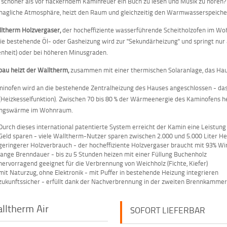
 schöner als vor flackerndem Kaminfeuer ein Buch zu lesen und Musik zu hören
hagliche Atmosphäre, heizt den Raum und gleichzeitig den Warmwasserspeiche
ltherm Holzvergaser,
der hocheffiziente wasserführende Scheitholzofen im Wo
ie bestehende Öl- oder Gasheizung wird zur "Sekundärheizung" und springt nur a
heit) oder bei höheren Minusgraden.
au heizt der Walltherm,
zusammen mit einer thermischen Solaranlage, das Haus
inofen wird an die bestehende Zentralheizung des Hauses angeschlossen - da
 (Heizkesselfunktion). Zwischen 70 bis 80 % der Wärmeenergie des Kaminofens he
ungswärme im Wohnraum.
Durch dieses international patentierte System erreicht der Kamin eine Leistung
Geld sparen - viele Walltherm-Nutzer sparen zwischen 2.000 und 5.000 Liter He
geringerer Holzverbrauch - der hocheffiziente Holzvergaser braucht mit 93% W
lange Brenndauer - bis zu 5 Stunden heizen mit einer Füllung Buchenholz
hervorragend geeignet für die Verbrennung von Weichholz (Fichte, Kiefer)
mit Naturzug, ohne Elektronik - mit Puffer in bestehende Heizung integrieren
zukunftssicher - erfüllt dank der Nachverbrennung in der zweiten Brennkam
lltherm Air
SOFORT LIEFERBAR