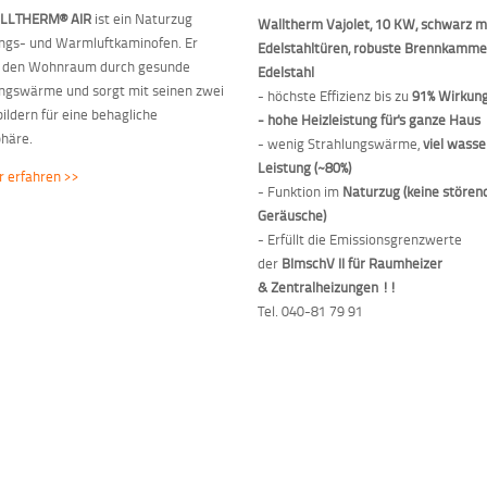
LLTHERM® AIR
ist ein Naturzug
Walltherm Vajolet, 10 KW, schwarz m
ngs- und Warmluftkaminofen. Er
Edelstahltüren, robuste Brennkamme
t den Wohnraum durch gesunde
Edelstahl
ngswärme und sorgt mit seinen zwei
- höchste Effizienz bis zu
91% Wirkun
ldern für eine behagliche
- hohe Heizleistung für's ganze Haus
häre.
- wenig Strahlungswärme,
viel wasse
Leistung (~80%)
 erfahren >>
- Funktion im
Naturzug (keine stören
Geräusche)
- Erfüllt die Emissionsgrenzwerte
der
BImschV II für Raumheizer
&
Zentralheizungen !!
Tel. 040-81 79 91