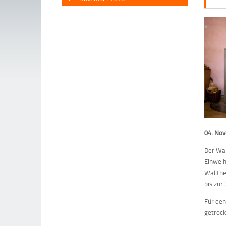
04. No
Der Wa
Einweih
Wallthe
bis zur
Für de
getrock