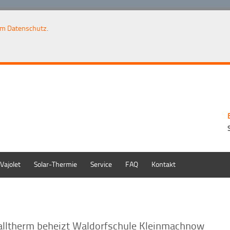
um Datenschutz
.
Vajolet
Solar-Thermie
Service
FAQ
Kontakt
lltherm beheizt Waldorfschule Kleinmachnow