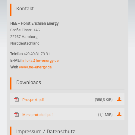
Kontakt
HEE - Horst Erichsen Energy
Große Elbstr. 146
22767 Hamburg
Norddeutschland
Telefon
+49 40 81 79 91
E-Mail
info (at) he-energy.de
Web
www.he-energy.de
Downloads
Prospekt.pdf
(986,6 KiB)
Messprotokoll.pdf
(1,1 MiB)
Impressum / Datenschutz